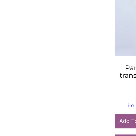
Par
tran
Lire 
Add T