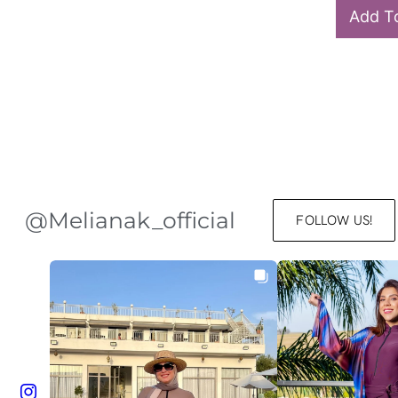
Add To
@Melianak_official
FOLLOW US!